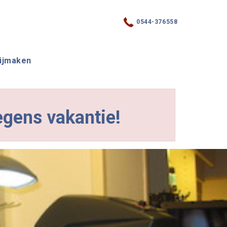
0544-376558
ijmaken
egens vakantie!